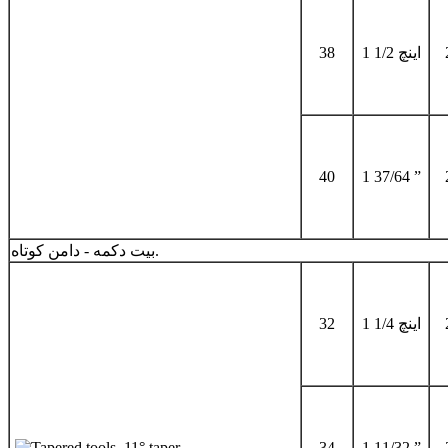
1 1/2 اینچ
38
40
1 37/64 ”
بیت دکمه - دامن کوتاه.
1 1/4 اینچ
32
34
1 11/32 ”