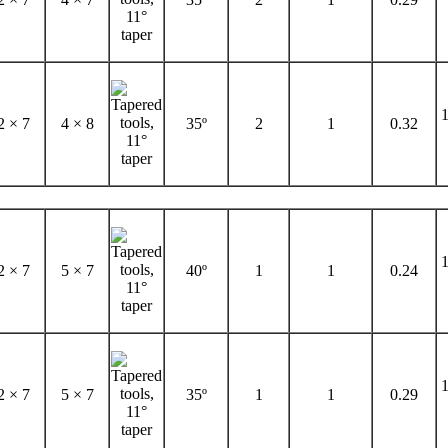
1
2 × 7
4 × 8
35º
2
1
0.32
1
2 × 7
5 × 7
40º
1
1
0.24
1
2 × 7
5 × 7
35º
1
1
0.29