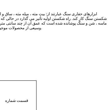
ابزارهای حفاری سنگ عبارتند از: بیت مته ، میله مته ، ساق و
شکستن سنگ کار کند. راه شکستن اولیه تأثیر می گذارد در حالی که 
ماسه ، شن و سنگ پوشانده شده است که عمق آن از چند سانتی متر ت
وسیعی از محصولات موجود هستند که کوچکترین آنها برای بدنه 114 میلی متری (4 1/2 ″) و بزرگترین اندازه موجود در حال حاضر برای بدنه 1220 میلی متری (48) است.
قسمت شماره