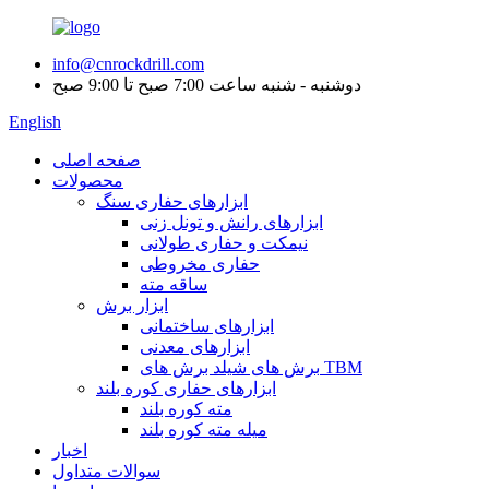
info@cnrockdrill.com
دوشنبه - شنبه ساعت 7:00 صبح تا 9:00 صبح
English
صفحه اصلی
محصولات
ابزارهای حفاری سنگ
ابزارهای رانش و تونل زنی
نیمکت و حفاری طولانی
حفاری مخروطی
ساقه مته
ابزار برش
ابزارهای ساختمانی
ابزارهای معدنی
برش های شیلد برش های TBM
ابزارهای حفاری کوره بلند
مته کوره بلند
میله مته کوره بلند
اخبار
سوالات متداول