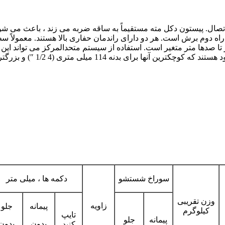
 اتصال. پیستون دکل مته مستقیماً به ساقه ضربه می زند ، باعث می ش
راه دوم برش است. هر دو دارای راندمان حفاری بالا هستند. معمولاً 
ا صدها متر متغیر است. استفاده از سیستم متحدالمرکز می تواند این
سوراخ شستشو
دکمه ها ، میلی متر
وزن تقریبی
زاویه
پیمانه
جلو
کیلوگرم
تایپ
پیمانه
جلو
بدون
بدون
کنید