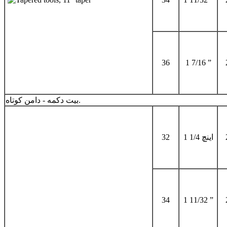
36
1 7/16 ”
بیت دکمه - دامن کوتاه.
1 1/4 اینچ
32
34
1 11/32 ”