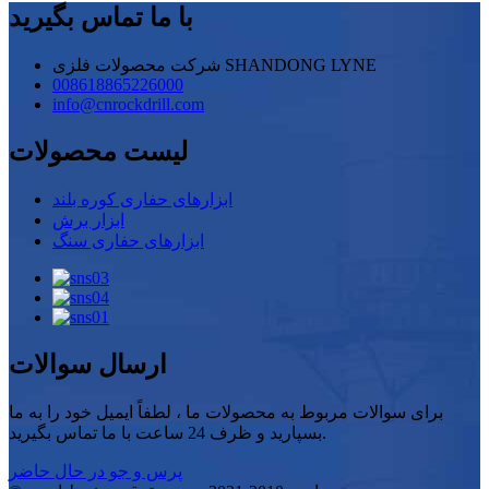
با ما تماس بگیرید
شرکت محصولات فلزی SHANDONG LYNE
008618865226000
info@cnrockdrill.com
لیست محصولات
ابزارهای حفاری کوره بلند
ابزار برش
ابزارهای حفاری سنگ
ارسال سوالات
برای سوالات مربوط به محصولات ما ، لطفاً ایمیل خود را به ما
بسپارید و ظرف 24 ساعت با ما تماس بگیرید.
پرس و جو در حال حاضر