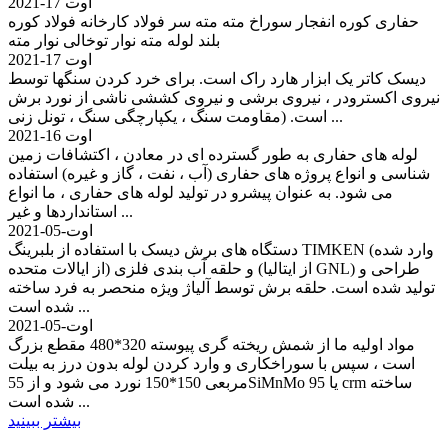
اوت 17-2021
حفاری کوره انفجار سوراخ مته مته سر فولاد کارخانه فولاد کوره
بلند لوله مته نوار توخالی نوار مته
اوت 17-2021
دیسک کاتر یک ابزار هارد راک است. برای خرد کردن سنگها توسط
نیروی اکسترودر ، نیروی برشی و نیروی کششی ناشی از نورد برش
است. (مقاومت سنگ ، یکپارچگی سنگ ، تونل زنی ...
اوت 16-2021
لوله های حفاری به طور گسترده ای در معادن ، اکتشافات زمین
شناسی و انواع پروژه های حفاری (آب ، نفت ، گاز و غیره) استفاده
می شود. به عنوان پیشرو در تولید لوله های حفاری ، ما انواع
استانداردها و غیر ...
اوت-05-2021
دستگاه های برش دیسک با استفاده از بلبرینگ TIMKEN (وارد شده
از ایالات متحده) و حلقه آب بندی فلزی (از ایتالیا GNL) طراحی و
تولید شده است. حلقه برش توسط آلیاژ ویژه منحصر به فرد ساخته
شده است ...
اوت-05-2021
مواد اولیه ما از شمش ریخته گری پیوسته 320*480 مقطع بزرگ
است ، سپس با سوراخکاری و وارد کردن لوله بدون درز به بیلت
مربعی 150*150 نورد می شود و از 55SiMnMo یا 95 crm ساخته
شده است ...
بیشتر ببینید