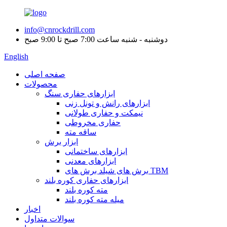
info@cnrockdrill.com
دوشنبه - شنبه ساعت 7:00 صبح تا 9:00 صبح
English
صفحه اصلی
محصولات
ابزارهای حفاری سنگ
ابزارهای رانش و تونل زنی
نیمکت و حفاری طولانی
حفاری مخروطی
ساقه مته
ابزار برش
ابزارهای ساختمانی
ابزارهای معدنی
برش های شیلد برش های TBM
ابزارهای حفاری کوره بلند
مته کوره بلند
میله مته کوره بلند
اخبار
سوالات متداول