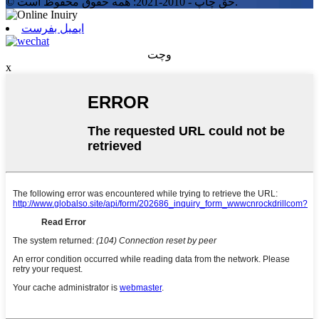
© حق چاپ - 2010-2021: همه حقوق محفوظ است.
ایمیل بفرست
وچت
x