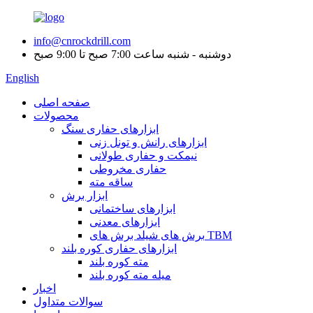
info@cnrockdrill.com
دوشنبه - شنبه ساعت 7:00 صبح تا 9:00 صبح
English
صفحه اصلی
محصولات
ابزارهای حفاری سنگ
ابزارهای رانش و تونل زنی
نیمکت و حفاری طولانی
حفاری مخروطی
ساقه مته
ابزار برش
ابزارهای ساختمانی
ابزارهای معدنی
برش های شیلد برش های TBM
ابزارهای حفاری کوره بلند
مته کوره بلند
میله مته کوره بلند
اخبار
سوالات متداول