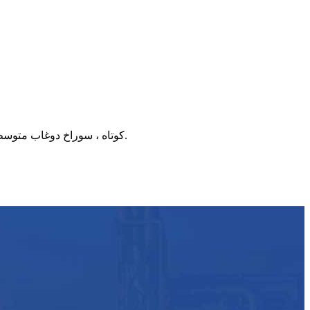
محدوده کاربرد: برای حفاری چاههای آب ، چاههای زمین گرمایی ، miscopies کوتاه ، سوراخ دوغاب متوسط ​​کوچک ساختمان ، پروژه سد و بندر مناسب است.