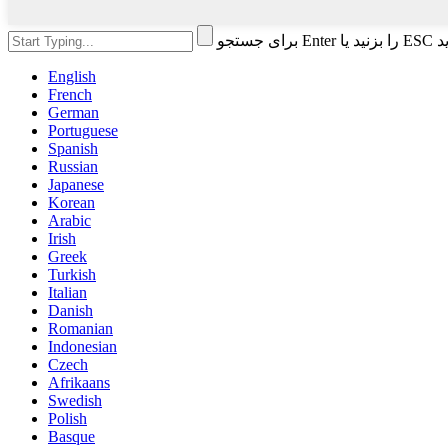
را ببندید
English
French
German
Portuguese
Spanish
Russian
Japanese
Korean
Arabic
Irish
Greek
Turkish
Italian
Danish
Romanian
Indonesian
Czech
Afrikaans
Swedish
Polish
Basque