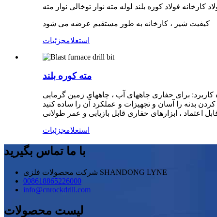
کارخانه فولاد کوره بلند لوله مته نوار توخالی نوار مته
کیفیت شیر ​​، کارخانه به طور مستقیم عرضه می شود
استعلام
جزئیات
مته کوره بلند
استعلام
جزئیات
با ما تماس بگیرید
شرکت محصولات فلزی SHANDONG LYNE
008618865226000
info@cnrockdrill.com
لیست محصولات